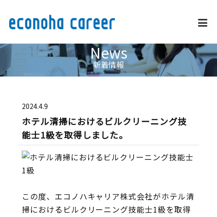
News
企業情報
新着情報
事業内容・サービス
2024.4.9
ホテル清掃におけるビルクリーニング技
採用情報
能士1級を取得しました。
外国人雇用推進
この度、エコノハキャリア株式会社がホテル清
お問い合わせ
掃におけるビルクリーニング技能士1級を取得