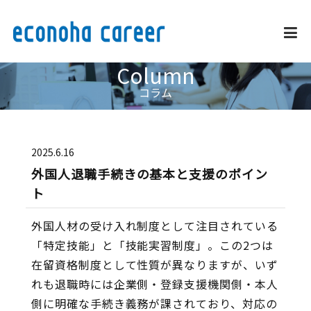
Column
企業情報
コラム
事業内容・サービス
2025.6.16
外国人退職手続きの基本と支援のポイン
採用情報
ト
外国人材の受け入れ制度として注目されている
外国人雇用推進
「特定技能」と「技能実習制度」。この2つは
在留資格制度として性質が異なりますが、いず
お問い合わせ
れも退職時には企業側・登録支援機関側・本人
側に明確な手続き義務が課されており、対応の