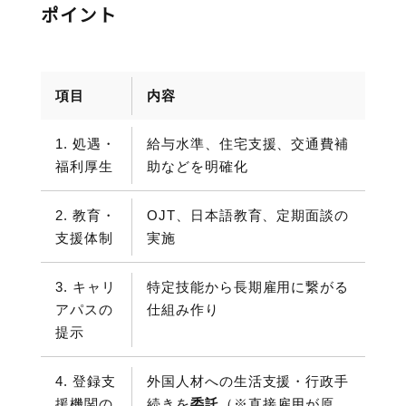
ポイント
項目
内容
1. 処遇・
給与水準、住宅支援、交通費補
福利厚生
助などを明確化
2. 教育・
OJT、日本語教育、定期面談の
支援体制
実施
3. キャリ
特定技能から長期雇用に繋がる
アパスの
仕組み作り
提示
4. 登録支
外国人材への生活支援・行政手
援機関の
続きを
委託
（※直接雇用が原